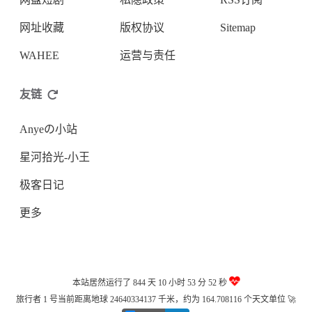
网址收藏
版权协议
Sitemap
WAHEE
运营与责任
友链
Anyeの小站
星河拾光-小王
极客日记
更多
本站居然运行了 844 天
10 小时 53 分 52 秒
旅行者 1 号当前距离地球 24640334137 千米，约为 164.708116 个天文单位 🚀