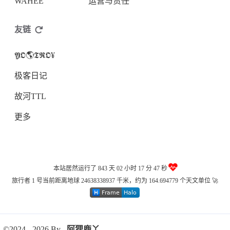
WAHEE
运营与责任
友链
𝖄𝕺🌎𝕿𝕽𝕺¥
极客日记
故河TTL
更多
本站居然运行了 843 天
02 小时 17 分 48 秒
旅行者 1 号当前距离地球 24638338954 千米，约为 164.694779 个天文单位 🚀
©2024 - 2026 By
阿狸鹿丫