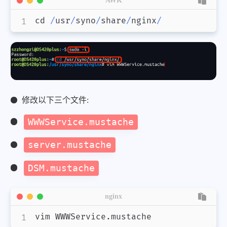
AWK
cd 
/
usr
/
syno
/
share
/
nginx
/
修改以下三个文件:
WWWService.mustache
server.mustache
DSM.mustache
nginx