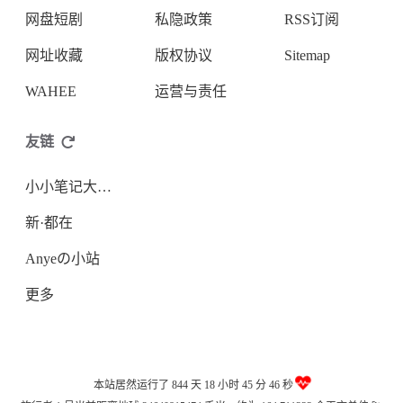
网盘短剧
私隐政策
RSS订阅
网址收藏
版权协议
Sitemap
WAHEE
运营与责任
友链
小小笔记大大用处
新·都在
Anyeの小站
更多
本站居然运行了 844 天
18 小时 45 分 47 秒