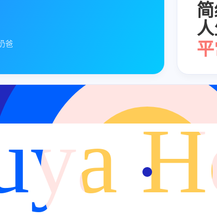
简
人
平
体
奶爸
享
爱
uya H