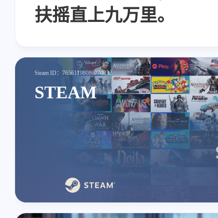
扶摇直上九万里。
互动
最近评论
正在加载中...
Steam ID：76561198086770832
STEAM