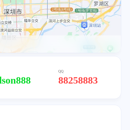
QQ
lson888
88258883