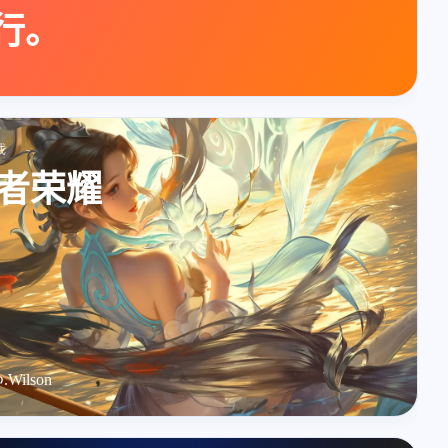
行。
戏
1
2
2
0
1
2
ok
lsky
steam
标签
GitHub
影视
者荣耀
2
3
3
1
3
域名
SteamDeck
建站
ayaneo
宝塔
1
1
1
Halo
铭凡
1panel
三月 2025
九月 2024
1
2
.Wilson
篇
篇
六月 2024
五月 2024