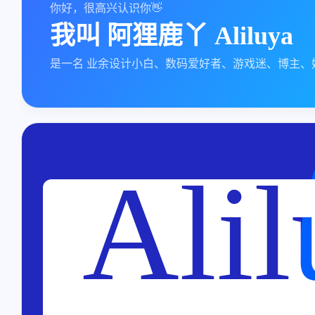
你好，很高兴认识你👋
我叫
阿狸鹿丫 Aliluya
是一名 业余设计小白、数码爱好者、游戏迷、博主、
Alil