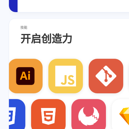
技能
开启创造力
AfterEffect
Sketch
Docker
FinalCutPro
Python
Swift
illustrator
CSS3
JS
Git
Apifox