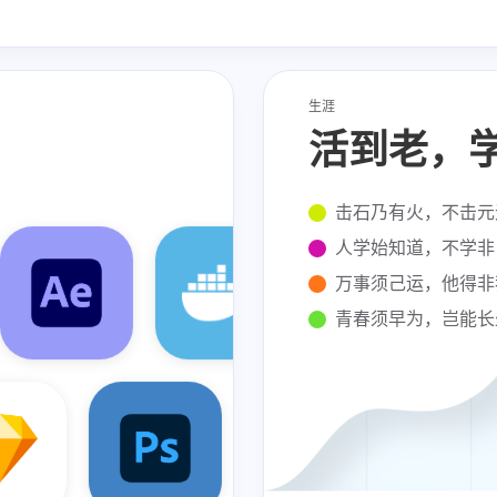
生涯
活到老，
击石乃有火，不击元
Photoshop
人学始知道，不学非
万事须己运，他得非
Principle
青春须早为，岂能长
HTML