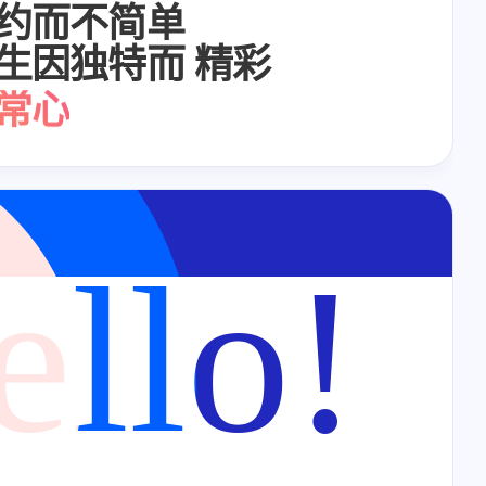
约而不简单
生因独特而
精彩
常心
验生活
受生活
折腾
ello!