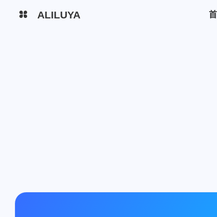
ALILUYA
阿狸鹿丫
PDDGO
短链
YouTube
Github