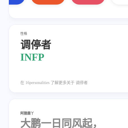
性格
调停者
INFP
在
16personalities
了解更多关于
调停者
阿狸鹿丫
大鹏一日同风起，