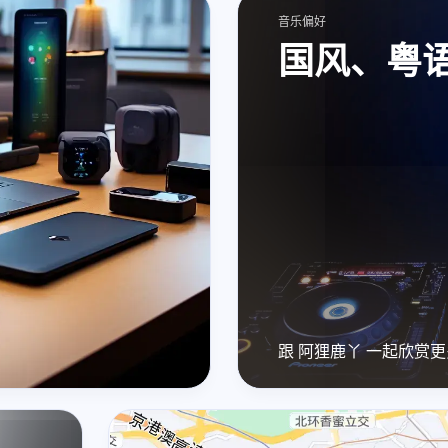
6
9
篇
篇
音乐偏好
国风、粤
四月 2024
3
篇
微信
支付宝
跟 阿狸鹿丫 一起欣赏