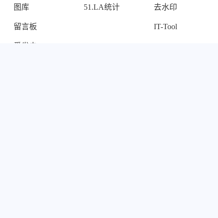
图库
51.LA统计
去水印
留言板
IT-Tool
爱发电
Steam Card
项目
协议
关于
图床
Cookies
关于我
网盘短剧
私隐政策
RSS订阅
网址收藏
版权协议
Sitemap
WAHEE
运营与责任
友链
小小笔记大大用处