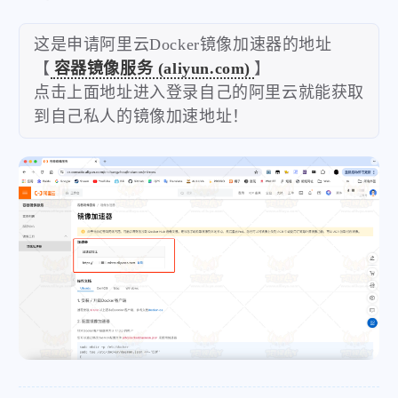
主地址 https://docker.agsv.top

备用地址 https://docker.agsvpt.work

这是申请阿里云Docker镜像加速器的地址
# 20240617 阿里云智能加速阿里云IP

【
容器镜像服务 (aliyun.com)
】
https://自己的阿里云.mirror.aliyuncs.com

点击上面地址进入登录自己的阿里云就能获取
# 20240707  好像已经失效可以自己测试

到自己私人的镜像加速地址！
微信
支付宝
https://huecker.io

https://dockerhub.timeweb.cloud
