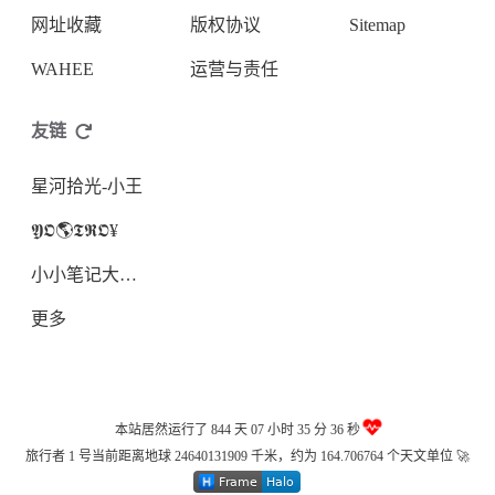
网址收藏
版权协议
Sitemap
WAHEE
运营与责任
友链
星河拾光-小王
𝖄𝕺🌎𝕿𝕽𝕺¥
小小笔记大大用处
更多
本站居然运行了 844 天
07 小时 35 分 37 秒
旅行者 1 号当前距离地球 24640131926 千米，约为 164.706764 个天文单位 🚀