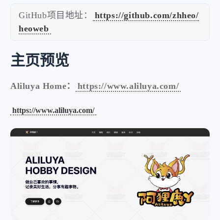
GitHub项目地址：
https://github.com/zhheo/
heoweb
主页预览
Aliluya Home：
https://www.aliluya.com/
https://www.aliluya.com/