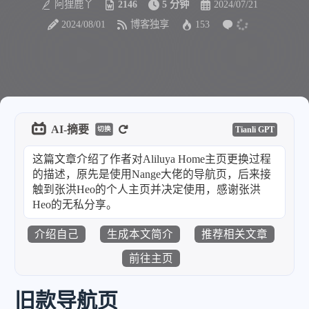
阿狸鹿丫
2146
5 分钟
2024/07/21
2024/08/01
博客独享
153
AI-摘要
Tianli GPT
切换
这篇文章介绍了作者对Aliluya Home主页更换过程
的描述，原先是使用Nange大佬的导航页，后来接
触到张洪Heo的个人主页并决定使用，感谢张洪
Heo的无私分享。
介绍自己
生成本文简介
推荐相关文章
前往主页
旧款导航页