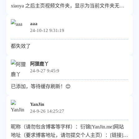
xiaoya 之后主页视频文件夹，显示为当前文件夹无图
像，请问要怎么解决呢？
aaa
24-10-12 9:31:19
都失效了
阿狸鹿丫
24-9-27 9:45:9
已添加，等待缓存刷新！😊
YanJin
24-9-26 14:25:27
昵称（请勿包含博客等字样）：衍锦[YanJin.me]网站
地址（要求博客地址，请勿提交个人主页）：[链接]头