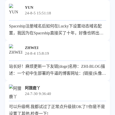
YUN
24-8-5 15:51:18
Spaceship注册域名后如何在Lucky下设置动态域名配
置，我因为在Spaceship直接买了十年，好像也转出不
了到阿里云或者腾讯云 博主有解决办法吗
ZHWEI
24-8-4 15:8:19
站长好！麻烦更新一下友链[doge]名称：ZHI-BLOG描
述：一个初中生部署的牛逼的博客网址：[链接]头像：
[链接]截图：[链接]rss：[链接]
阿狸鹿丫
24-7-30 9:36:40
可以升级啊.我都试过了正常点升级就OK了!!你是不是
设置了其他.检查一下!