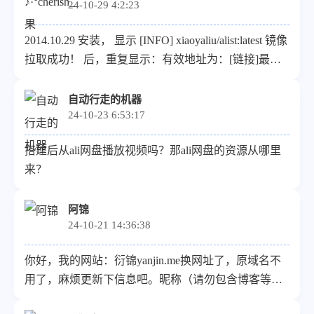
24-10-29 4:2:23
2014.10.29 安装， 显示 [INFO] xiaoyaliu/alist:latest 镜像
拉取成功！ 后，重复显示：有效地址为：[链接]最新
微信
支付宝
版本 0.11.62 开始更新下载…..
自动行走的机器
24-10-23 6:53:17
搭建后从ali网盘播放视频吗？那ali网盘的资源从哪里
来？
阿锦
24-10-21 14:36:38
你好，我的网站：衍锦yanjin.me换网址了，原域名不
用了，麻烦更新下信息吧。昵称（请勿包含博客等字
样）：阿锦在线网站地址（要求博客地址，请勿提交