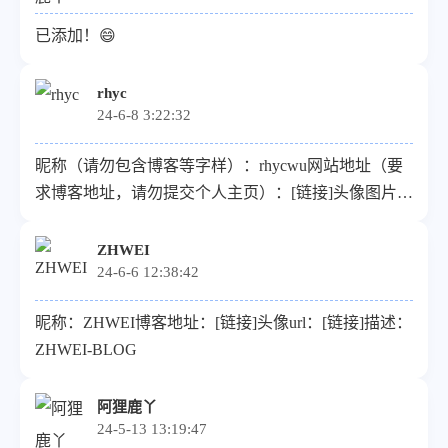
已添加！😄
rhyc
24-6-8 3:22:32
昵称（请勿包含博客等字样）：rhycwu网站地址（要
求博客地址，请勿提交个人主页）：[链接]头像图片
url（请提供尽可能清晰的图片，我会上传到我自己的
图床）：图片上传失败: 博主未配置图床服务描述：向
ZHWEI
24-6-6 12:38:42
往的生活
昵称：ZHWEI博客地址：[链接]头像url：[链接]描述：
ZHWEI-BLOG
阿狸鹿丫
24-5-13 13:19:47