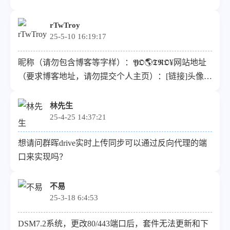
贵站
rTwTroy
25-5-10 16:19:17
昵称（请勿包含博客等字样）：𝖄𝕺🌎𝕿𝕽𝕺¥网站地址
（要求博客地址，请勿提交个人主页）：[链接]头像图
片url（请提供尽可能清晰的图片）：[链接]描述：𝕴 𝖉𝖔
𝖒𝖆𝖌𝖎𝖈
林先生
25-4-25 14:37:21
想请问群晖drive实时上传同步可以通过反向代理的端
口来实现吗？
不易
25-3-18 6:4:53
DSM7.2系统，更改80/443端口后，套件无法更新和下