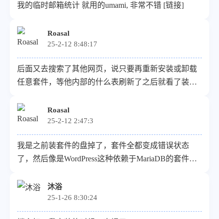
我的临时邮箱统计 就用的umami, 非常不错 [链接]
Roasal
25-2-12 8:48:17
后面又去搜索了其他网页，说只要再重新安装或卸载
任意套件，等他内部的什么表刷新了之后就看了装
了，不过可能会有一些残留还要手动处理，比如数据
库MariaDB会残留一个端口注册信息，得手动删除
Roasal
25-2-12 2:47:3
我是之前装套件的盘掉了，套件全都变成错误状态
了，然后像是WordPress这种依赖于MariaDB的套件卸
载时就会提示让你输入数据库密码，但是数据库也跟
着没了，就卸载不掉。试着把/var/packages下面的套件
沐浴
25-1-26 8:30:24
文件夹移到别的地方，之后再套件中心是不显示了，
但是无法再安装，会报一个错”无法取得”...