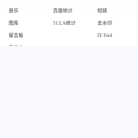
音乐
百度统计
短链
图库
51.LA统计
去水印
留言板
IT-Tool
爱发电
Steam Card
项目
协议
关于
图床
Cookies
关于我
网盘短剧
私隐政策
RSS订阅
网址收藏
版权协议
Sitemap
WAHEE
运营与责任
友链