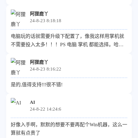
像图片url（请提供尽可能清晰的图片）：[链接]描
述：记录生活点滴！
阿狸鹿丫
24-8-23 8:18:18
电脑玩的话就需要升级下配置了，像我这样用掌机就
不需要投入太多！！！PS 电脑 掌机 都能选择。哈哈
是在想玩可以使用云游戏玩！！不吃本机配置！！
阿狸鹿丫
24-8-23 8:16:22
是的,值得支持!!!很不错!
AI
24-8-22 14:24:6
好像入手啊，默默的想要不要再配个Win机器，这么一
算就有点贵了