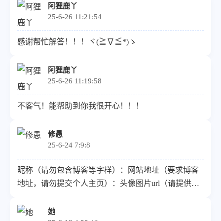
阿狸鹿丫
25-6-26 11:21:54
感谢帮忙解答！！！ヾ(≧∇≦*)ゝ
阿狸鹿丫
25-6-26 11:19:58
不客气！能帮助到你我很开心！！！
修愚
25-6-24 7:9:8
昵称（请勿包含博客等字样）：网站地址（要求博客
地址，请勿提交个人主页）：头像图片url（请提供尽
可能清晰的图片）：描述： 修愚[链接][链接]修愚爱分
享
她