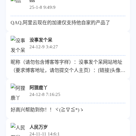
sss
25-1-8 9:49:9
QAQ,阿里云现在的加速仅支持他自家的产品了
没事发个呆
24-12-9 3:4:27
昵称（请勿包含博客等字样）：没事发个呆网站地址
（要求博客地址，请勿提交个人主页）：[链接]头像图
片url（请提供尽可能清晰的图片）：[链接]描述：分
享技术，记录生活
阿狸鹿丫
24-12-8 7:16:25
好高兴帮助到你！！ヾ(≧∇≦*)ゝ
人民万岁
24-11-11 14:6:1